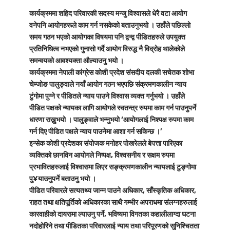
कार्यक्रममा शहिद परिवारकी सदस्य मन्जु विश्वासले धेरै वटा आयोग
वनेपनि आयोगहरूले काम गर्न नसकेको बताउनुभयो । उहाँले पछिल्लो
समय गठन भएको आयोगका विषयमा पनि द्वन्द्व पीडितहरुले उपयुक्त
प्रतिनिधित्व नभएको गुनासो गर्दै आयोग विरुद्ध नै विद्रोह थालेकोले
समन्वयको आवश्यक्ता औल्याउनु भयो ।
कार्यक्रममा नेपाली कांग्रेस कोशी प्रदेश संसदीय दलकी सचेतक शोभा
चेम्जोङ पालुङ्वाले नयाँ आयोग गठन भएपछि संक्रमणकालीन न्याय
टुंगोमा पुग्ने र पीडितले न्याय पाउने विश्वास व्यक्त गर्नुभयो । उहाँले
पीडित पक्षको न्यायका लागि आयोगले स्वतन्त्र रुपमा काम गर्न पाउनुपर्ने
धारणा राख्नुभयो । पालुङ्वाले भन्नुभयो ‘आयोगलाई निश्पक्ष रुपमा काम
गर्न दिए पीडित पक्षले न्याय पाउनेमा आशा गर्न सकिन्छ ।’
इन्सेक कोशी प्रदेशका संयोजक मनोहर पोखरेलले बेपत्ता पारिएका
व्यक्तिको छानविन आयोगले निष्पक्ष, विश्वसनीय र सक्षम रुपमा
प्रभावितहरुलाई विश्वासमा लिएर सङ्क्रमणकालीन न्यायलाई टुङ्गोमा
पु¥याउनुपर्ने बताउनु भयो ।
पीडित परिवारले सत्यतथ्य जान्न पाउने अधिकार, साँस्कृतिक अधिकार,
राहत तथा क्षतिपूर्तिको अधिकारका साथै गम्भीर अपराधमा संलग्नहरुलाई
कारवाहीको दायरामा ल्याउनु पर्ने, भविष्यमा विगतका कहालीलाग्दा घटना
नदोहोरिने तथा पीडितका परिवारलाई न्याय तथा परिपूरणको सुनिश्चितता