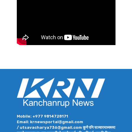
Mobile: +977 9814728171
Email: krnewsportal@gmail.com
/ utsavacharya736@gmail.com कुनै पनि सञ्चारमाध्यममा