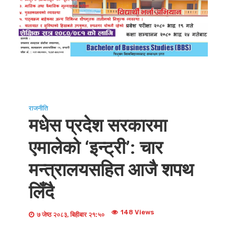
राजनीति
मधेस प्रदेश सरकारमा
एमालेको ‘इन्ट्री’: चार
मन्त्रालयसहित आजै शपथ
लिँदै
148 Views
७ जेष्ठ २०८३, बिहीबार २१:५०