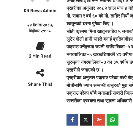
उनीहरूलाई विभिन्न स्थानबाट पक्राउ ग
प्रहरीका अनुसार २०८२ साल माघ ४ गते
KR News Admin
मो. सदाम र वर्ष ६० को मो. ताहिर मिया
खातुनको घरमा पुगेका थिए ।
२४ बैशाख २०८३,
बिहीबार २१:१८
सोही क्रममा मिना खातुनसहित ५ जनाक
लुटेर गोली हानी घाइते बनाई प्रतिवादी
पक्राउ पर्नेहरूमा रुपनी गाउँपालिका–५
नगरपालिका–५ खरखडियाकी ४२ वर्षीया म
2 Min Read
सुरुङ्गा नगरपालिका–३ का ३५ वर्षीय उप
प्रहरीले जनाएको छ ।
प्रहरीका अनुसार पक्राउ परेका मध्ये मोहम्
Share This!
मोचीमाथि ज्यान सम्बन्धी कसुरको मुद्द
पक्राउ परेका पाँचै जनालाई सप्तरी जिल
सप्तरीका प्रवक्ता तथा सूचना अधिकारी 