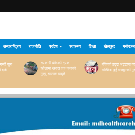
अन्तराष्ट्रिय
राजनीति
प्रदेश
स्वास्थ्य
शिक्षा
खेलकुद
मनोरञ्
तरकारी बोकेको ट्रक
बाँकेको इट्टा भट्टामा पर्खाल
खोलामा खस्दा एक जनाको
भत्किँदा दुई मजदुरको मृत्यु
मृत्यु, चालक घाइते