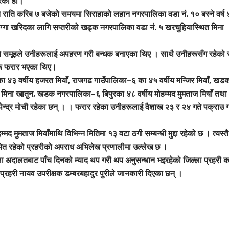
रेको हो।
 राति करिब ७ बजेको समयमा सिराहाको लहान नगरपालिका वडा नं. १० बस्ने वर्ष
ँ जग्गा खरिदका लागि सप्तरीको खड्क नगरपालिका वडा नं. ५ खरचुहियास्थित मिना
ो समूहले उनीहरूलाई अपहरण गरी बन्धक बनाएका थिए । साथै उनीहरूसँग रहेको
हरू फरार भएका थिए।
 का ४३ वर्षीय हजरत मियाँ, राजगढ गाउँपालिका–६ का ४५ वर्षीय मन्जिर मियाँ, खड
िना खातुन, खडक नगरपालिका–६ बिपुरका ४८ वर्षीय मोहम्मद मुमताज मियाँ तथा
ेन्द्र मोची रहेका छन् । । फरार रहेका उनीहरूलाई वैशाख २३ र २४ गते पक्राउ 
मद मुमताज मियाँमाथि विभिन्न मितिमा १३ वटा ठगी सम्बन्धी मुद्दा रहेको छ । त्यस्तै 
ा समेत रहेको प्रहरीको अपराध अभिलेख प्रणालीमा उल्लेख छ ।
्ला अदालतबाट पाँच दिनको म्याद थप गरी थप अनुसन्धान भइरहेको जिल्ला प्रहरी क
प्रहरी नायव उपरीक्षक डम्बरबहादुर पुरीले जानकारी दिएका छन् ।