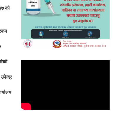
 ४७ को
 रकम
क
गरेको
उपेन्द्र
ार्यालय