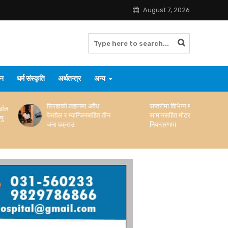
August 7, 2026
जन
धर्म संस्कृति
अर्थतन्त्र
अन्य
सिरहाको लहानमा अवैध
सप्तरीमा विभिन्न मोबाइलका
पेस्तोल र म्याग्जिनसहित तीन
सामानसहित मोटरसाइकल
जना पक्राउ
नियन्त्रणमा