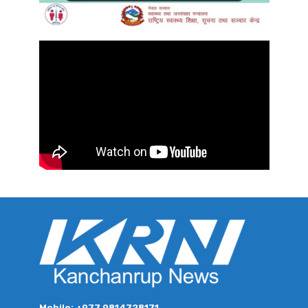
Mobile: +977 9814728171