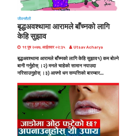
जीवनशैली
बृद्धअवश्थामा आरामले बाँच्नको लागि
केहि सुझाव
१९ पुष २०७७, आईतवार ०२:३५
Utsav Acharya
बृद्धअवश्थामा आरामले बाँच्नको लागि केहि सुझाव१) कम बोल्ने
बानी गर्नुहोस् ।२) मनले चाहेको सामान नपाउदा
नरिसाउनुहोस् ।३) आफ्नो धन सम्पत्तिको बारम्बार...