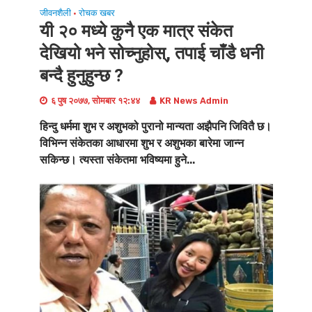
जीवनशैली
रोचक खबर
•
यी २० मध्ये कुनै एक मात्र संकेत
देखियो भने सोच्नुहोस्, तपाई चाँडै धनी
बन्दै हुनुहुन्छ ?
६ पुष २०७७, सोमबार १२:४४
KR News Admin
हिन्दु धर्ममा शुभ र अशुभको पुरानो मान्यता अझैपनि जिवितै छ।
विभिन्न संकेतका आधारमा शुभ र अशुभका बारेमा जान्न
सकिन्छ। त्यस्ता संकेतमा भविष्यमा हुने...