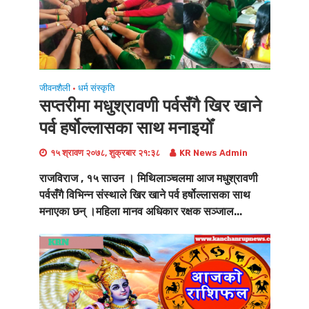
जीवनशैली
धर्म संस्कृति
•
सप्तरीमा मधुश्रावणी पर्वसँगै खिर खाने
पर्व हर्षोल्लासका साथ मनाइयोँ
१५ श्रावण २०७८, शुक्रबार २१:३८
KR News Admin
राजविराज , १५ साउन । मिथिलाञ्चलमा आज मधुश्रावणी
पर्वसँगै विभिन्न संस्थाले खिर खाने पर्व हर्षोल्लासका साथ
मनाएका छन् ।महिला मानव अधिकार रक्षक सञ्जाल...