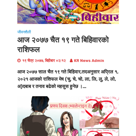
जीवनशैली
आज २०७७ चैत १९ गते बिहिवारको
राशिफल
१९ चैत्र २०७७, बिहीबार ०२:१२
KR News Admin
आज २०७७ साल चैत १९ गते बिहिवार,तदअनुसार अप्रिल १,
२०२१ आजको राशिफल मेष (चु, चे, चो, ला, लि, लु, ले, लो,
अ)दबाब र तनाव बढेको महसुस हुनेछ ।...