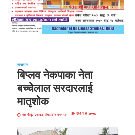
समाचार
बिप्लव नेकपाका नेता
बच्चेलाल सरदारलाई
मातृशोक
841 Views
१७ चैत्र २०७७, मंगलवार १५:१९