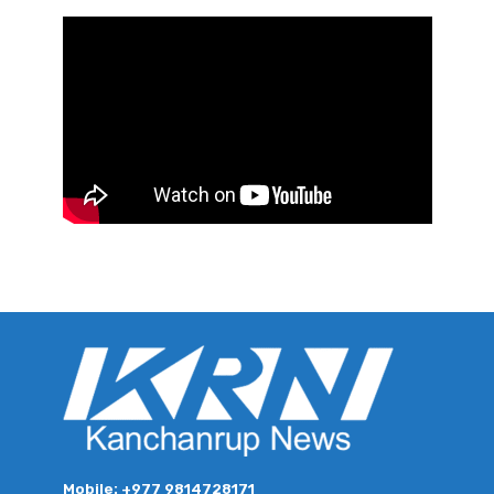
Mobile: +977 9814728171