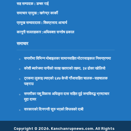
सह सम्पादक : डम्बर राई
समाचार प्रमुख : खगेन्द्र कार्की
प्रमुख सम्वाददाता : शिवप्रसाद आचार्य
कानुनी सल्लाहकार :अधिवक्ता
सन्तोष ढकाल
समाचार
सप्तरीमा विभिन्न मोबाइलका सामानसहित मोटरसाइकल नियन्त्रणमा
कोशी ब्यारेजमा पानीको सतह खतराको तहमा, ३४ ढोका खोलियो
ट्रकमा लुकाइ ल्याएको ६४७ केजी गाँजासहित चालक–सहचालक
पक्राउ
सप्तरीका पशु विकास अधिकृत दास सहित दुई जनाविरुद्ध भ्रष्टाचार
मुद्दा दायर
सरकारको दिनगन्ती सुरु भएको विप्लवको दाबी
Copyright © 2026. Kanchanrupnews.com. All Rights