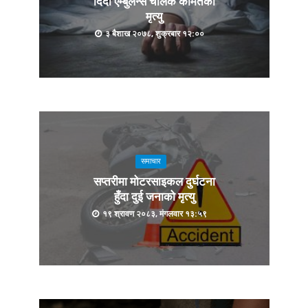
दिँदा एम्बुलेन्स चालक कामतको
मृत्यु
३ बैशाख २०७८, शुक्रबार १२:००
समाचार
सप्तरीमा मोटरसाइकल दुर्घटना
हुँदा दुई जनाको मृत्यु
१९ श्रावण २०८३, मंगलवार १३:५९