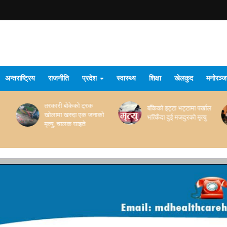
अन्तराष्ट्रिय
राजनीति
प्रदेश
स्वास्थ्य
शिक्षा
खेलकुद
मनोरञ्
तरकारी बोकेको ट्रक
बाँकेको इट्टा भट्टामा पर्खाल
खोलामा खस्दा एक जनाको
भत्किँदा दुई मजदुरको मृत्यु
मृत्यु, चालक घाइते