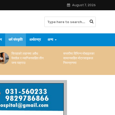
August 7, 2026
जन
धर्म संस्कृति
अर्थतन्त्र
अन्य
सिरहाको लहानमा अवैध
सप्तरीमा विभिन्न मोबाइलका
पेस्तोल र म्याग्जिनसहित तीन
सामानसहित मोटरसाइकल
जना पक्राउ
नियन्त्रणमा