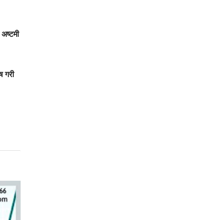
 अष्टमी
ष गरी