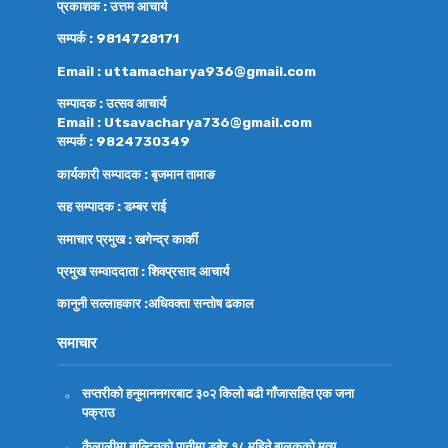
प्रकाशक : उत्तम आचार्य
सम्पर्क : 9814728171
Email : uttamacharya936@gmail.com
सम्पादक : उत्सव आचार्य
Email : Utsavacharya736@gmail.com
सम्पर्क : 9824730349
कार्यकारी सम्पादक : बृजमान तामाङ
सह सम्पादक : डम्बर राई
समाचार प्रमुख : खगेन्द्र कार्की
प्रमुख सम्वाददाता : शिवप्रसाद आचार्य
कानुनी सल्लाहकार :अधिवक्ता
सन्तोष ढकाल
समाचार
सप्तरीको हनुमाननगरबाट ३०२ किलो बढी गाँजासहित एक जना
पक्राउ
कैलालीमा बाल्टिनको पानीमा डुबेर १८ महिने बालकको मृत्यु