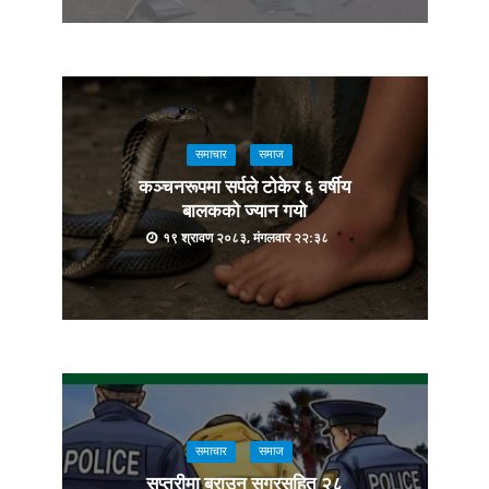
समाचार
समाज
कञ्चनरूपमा सर्पले टोकेर ६ वर्षीय
बालकको ज्यान गयो
१९ श्रावण २०८३, मंगलवार २२:३८
समाचार
समाज
सप्तरीमा ब्राउन सुगरसहित २८