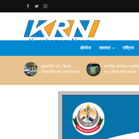
होमपेज
समाचार
राष्ट्रिय
सुनसरीमा ४१८ किलो
सप्तरीमा सशस्त्र प्रहरीद्व
गाँजासहित चार जना पक्राउ
१९० किलो गाँजा बरामद