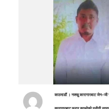
काठमाडौं । नक्खु कारागारबाट जेन–जी स
कारागारबाट फरार काभ्रेको पनौती नगरपा