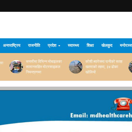
अन्तराष्ट्रिय
राजनीति
प्रदेश
स्वास्थ्य
शिक्षा
खेलकुद
मनोरञ्
सप्तरीमा विभिन्न मोबाइलका
कोशी ब्यारेजमा पानीको सतह
ारा
सामानसहित मोटरसाइकल
खतराको तहमा, ३४ ढोका
नियन्त्रणमा
खोलियो