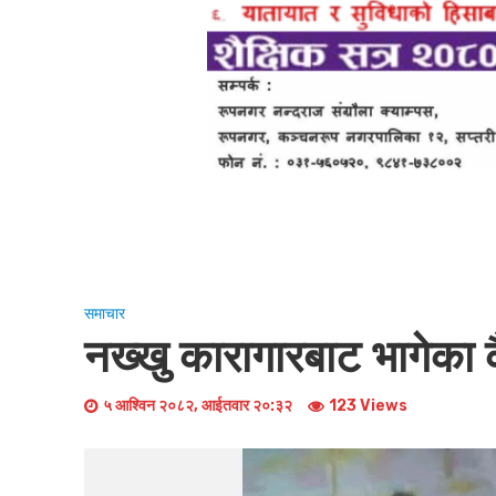
समाचार
नख्खु कारागारबाट भागेका क
५ आश्विन २०८२, आईतवार २०:३२
123 Views