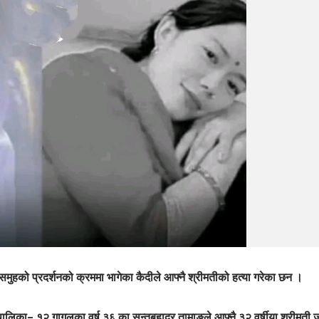
मुहको प्रदर्शनको क्रममा भागेका कैदीले आफ्नै श्रीमतीको हत्या गरेका छन ।
लिका– १२ गागलका वर्ष ३६ का सन्तबहादुर तामाङले आफ्नै ३२ वर्षीया श्रीमती ज