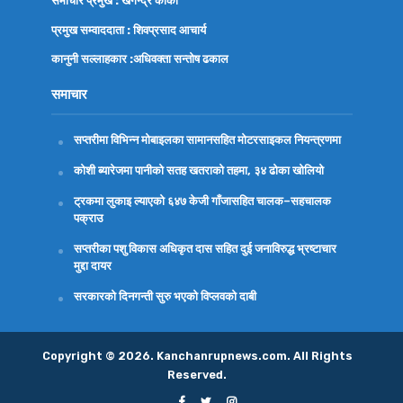
समाचार प्रमुख : खगेन्द्र कार्की
प्रमुख सम्वाददाता : शिवप्रसाद आचार्य
कानुनी सल्लाहकार :अधिवक्ता
सन्तोष ढकाल
समाचार
सप्तरीमा विभिन्न मोबाइलका सामानसहित मोटरसाइकल नियन्त्रणमा
कोशी ब्यारेजमा पानीको सतह खतराको तहमा, ३४ ढोका खोलियो
ट्रकमा लुकाइ ल्याएको ६४७ केजी गाँजासहित चालक–सहचालक
पक्राउ
सप्तरीका पशु विकास अधिकृत दास सहित दुई जनाविरुद्ध भ्रष्टाचार
मुद्दा दायर
सरकारको दिनगन्ती सुरु भएको विप्लवको दाबी
Copyright © 2026. Kanchanrupnews.com. All Rights
Reserved.