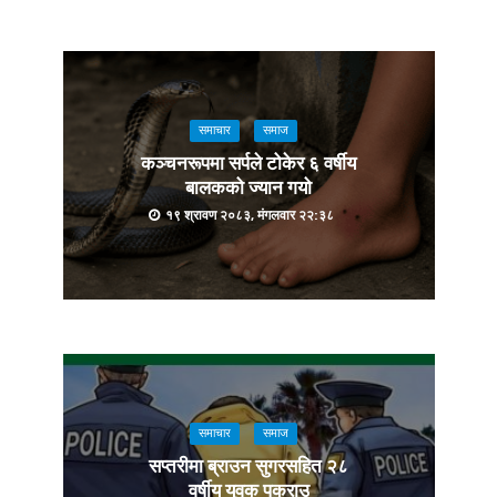
समाचार
समाज
कञ्चनरूपमा सर्पले टोकेर ६ वर्षीय
बालकको ज्यान गयो
१९ श्रावण २०८३, मंगलवार २२:३८
समाचार
समाज
सप्तरीमा ब्राउन सुगरसहित २८
वर्षीय युवक पक्राउ