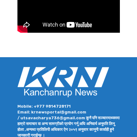
Mobile: +977 9814728171
Email: krnewsportal@gmail.com
/ utsavacharya736@gmail.com कुनै पनि सञ्चारमाध्यममा
हाम्रो समाचार वा अन्य सामग्रीको प्रयोग गर्नु अघि अनिवार्य अनुमति लिनु
होला ,अन्यथा प्रतिलिपी अधिकार ऐन २०५९ अनुसार कानूनी कार्वाही हुने
जानकारी गराईन्छ ।