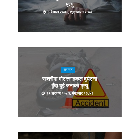
मृत्यु
३ बैशाख २०७८, शुक्रबार १२:००
समाचार
सप्तरीमा मोटरसाइकल दुर्घटना
हुँदा दुई जनाको मृत्यु
१९ श्रावण २०८३, मंगलवार १३:५९