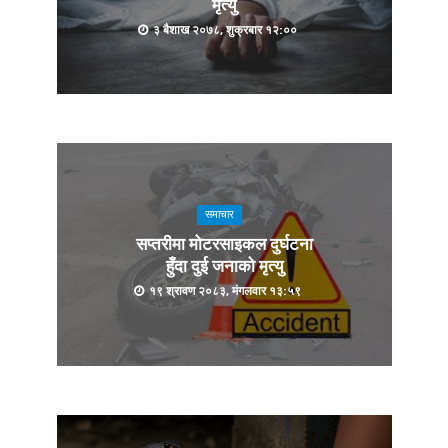
मृत्यु
३ बैशाख २०७८, शुक्रबार १२:००
समाचार
सप्तरीमा मोटरसाइकल दुर्घटना
हुँदा दुई जनाको मृत्यु
१९ श्रावण २०८३, मंगलवार १३:५९