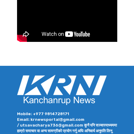
Mobile: +977 9814728171
Email: krnewsportal@gmail.com
/ utsavacharya736@gmail.com कुनै पनि सञ्चारमाध्यममा
हाम्रो समाचार वा अन्य सामग्रीको प्रयोग गर्नु अघि अनिवार्य अनुमति लिनु