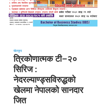
खेलकुद
त्रिकोणात्मक टी–२०
सिरिज :
नेदरल्याण्ड्सविरुद्धको
खेलमा नेपालको सानदार
जित