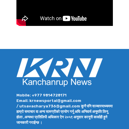
Mobile: +977 9814728171
Email: krnewsportal@gmail.com
/ utsavacharya736@gmail.com कुनै पनि सञ्चारमाध्यममा
हाम्रो समाचार वा अन्य सामग्रीको प्रयोग गर्नु अघि अनिवार्य अनुमति लिनु
होला ,अन्यथा प्रतिलिपी अधिकार ऐन २०५९ अनुसार कानूनी कार्वाही हुने
जानकारी गराईन्छ ।