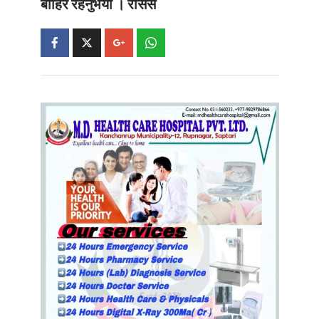
बाहिर रहनुभयो ।
रासस