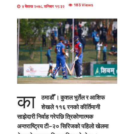
183 Views
४ बैशाख २०७८, शनिबार १९:३२
का
ठमाडौँ ।
कुशल भुर्तेल र आशिफ
शेखले ११६ रनको कीर्तिमानी
साझेदारी निर्वाह गरेपछि त्रिकोणात्मक
अन्तराष्ट्रिय टी–२० सिरिजको पहिलो खेलमा