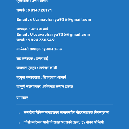
प्रकाशक : उत्तम आचार्य
सम्पर्क : 9814728171
Email : uttamacharya936@gmail.com
सम्पादक : उत्सव आचार्य
Email : Utsavacharya736@gmail.com
सम्पर्क : 9824730349
कार्यकारी सम्पादक : बृजमान तामाङ
सह सम्पादक : डम्बर राई
समाचार प्रमुख : खगेन्द्र कार्की
प्रमुख सम्वाददाता : शिवप्रसाद आचार्य
कानुनी सल्लाहकार :अधिवक्ता
सन्तोष ढकाल
समाचार
सप्तरीमा विभिन्न मोबाइलका सामानसहित मोटरसाइकल नियन्त्रणमा
कोशी ब्यारेजमा पानीको सतह खतराको तहमा, ३४ ढोका खोलियो