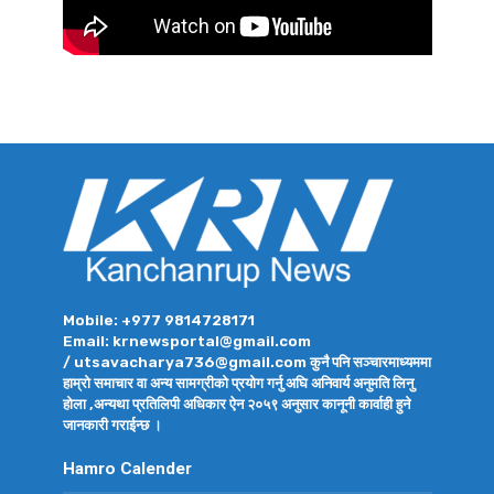
Mobile: +977 9814728171
Email: krnewsportal@gmail.com
/ utsavacharya736@gmail.com कुनै पनि सञ्चारमाध्यममा
हाम्रो समाचार वा अन्य सामग्रीको प्रयोग गर्नु अघि अनिवार्य अनुमति लिनु
होला ,अन्यथा प्रतिलिपी अधिकार ऐन २०५९ अनुसार कानूनी कार्वाही हुने
जानकारी गराईन्छ ।
Hamro Calender