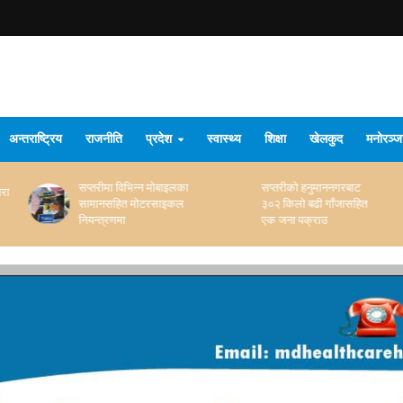
अन्तराष्ट्रिय
राजनीति
प्रदेश
स्वास्थ्य
शिक्षा
खेलकुद
मनोरञ्
ाइलका
सप्तरीको हनुमाननगरबाट
कैलालीमा बाल्टिनको पानीमा
इकल
३०२ किलो बढी गाँजासहित
डुबेर १८ महिने बालकको मृत्यु
एक जना पक्राउ