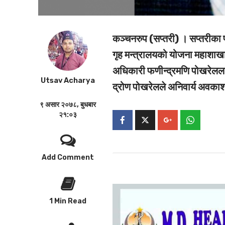
कञ्चनरुप (सप्तरी) ।
सप्तरीका 
गृह मन्त्रालयको योजना महाशाखा
अधिकारी फणीन्द्रमणि पोखरेलला
Utsav Acharya
द्रोण पोखरेलले अनिवार्य अवकाश
९ असार २०७८, बुधबार
२१:०३
Add Comment
1 Min Read