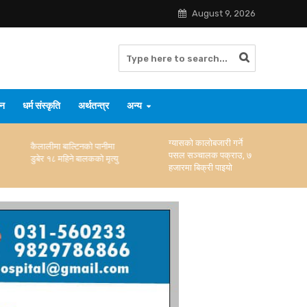
August 9, 2026
जन
धर्म संस्कृति
अर्थतन्त्र
अन्य
ग्यासको कालोबजारी गर्ने
सुनसरीमा ४१८ किलो
पसल सञ्चालक पक्राउ, ७
गाँजासहित चार जना पक्राउ
हजारमा बिक्री पाइयो