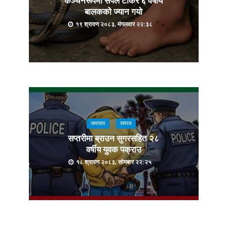
कञ्चनरूपमा सर्पले टोकेर ६ वर्षीय
बालकको ज्यान गयो
१९ श्रावण २०८३, मंगलवार २२:३८
समाचार
समाज
सप्तरीमा ब्राउन सुगरसहित २८
वर्षीय युवक पक्राउ
१८ श्रावण २०८३, सोमबार २२:२५