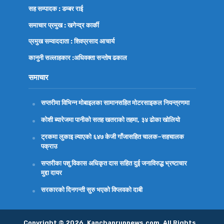
सह सम्पादक : डम्बर राई
समाचार प्रमुख : खगेन्द्र कार्की
प्रमुख सम्वाददाता : शिवप्रसाद आचार्य
कानुनी सल्लाहकार :अधिवक्ता
सन्तोष ढकाल
समाचार
सप्तरीमा विभिन्न मोबाइलका सामानसहित मोटरसाइकल नियन्त्रणमा
कोशी ब्यारेजमा पानीको सतह खतराको तहमा, ३४ ढोका खोलियो
ट्रकमा लुकाइ ल्याएको ६४७ केजी गाँजासहित चालक–सहचालक
पक्राउ
सप्तरीका पशु विकास अधिकृत दास सहित दुई जनाविरुद्ध भ्रष्टाचार
मुद्दा दायर
सरकारको दिनगन्ती सुरु भएको विप्लवको दाबी
Copyright © 2026. Kanchanrupnews.com. All Rights