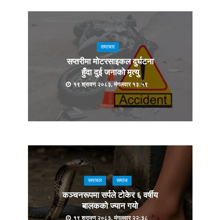
समाचार
सप्तरीमा मोटरसाइकल दुर्घटना
हुँदा दुई जनाको मृत्यु
१९ श्रावण २०८३, मंगलवार १३:५९
समाचार
समाज
कञ्चनरूपमा सर्पले टोकेर ६ वर्षीय
बालकको ज्यान गयो
१९ श्रावण २०८३, मंगलवार २२:३८