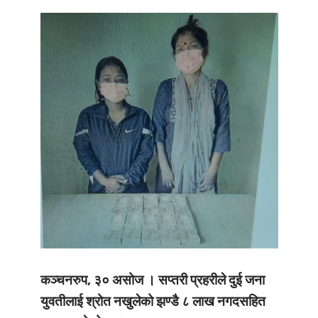
कञ्चनरुप, ३० असोज । सप्तरी प्रहरीले दुई जना
युवतीलाई श्रोत नखुलेको झण्डै ८ लाख नगदसहित