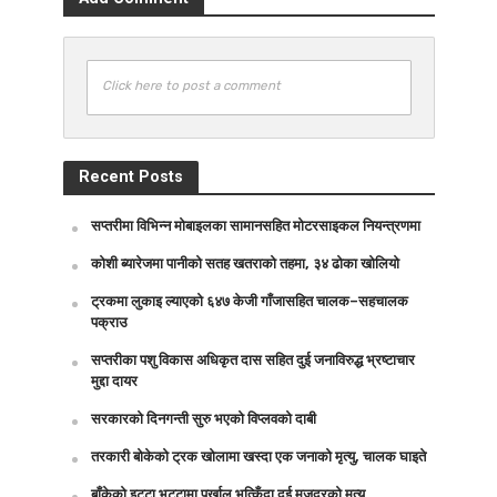
Click here to post a comment
Recent Posts
सप्तरीमा विभिन्न मोबाइलका सामानसहित मोटरसाइकल नियन्त्रणमा
कोशी ब्यारेजमा पानीको सतह खतराको तहमा, ३४ ढोका खोलियो
ट्रकमा लुकाइ ल्याएको ६४७ केजी गाँजासहित चालक–सहचालक
पक्राउ
सप्तरीका पशु विकास अधिकृत दास सहित दुई जनाविरुद्ध भ्रष्टाचार
मुद्दा दायर
सरकारको दिनगन्ती सुरु भएको विप्लवको दाबी
तरकारी बोकेको ट्रक खोलामा खस्दा एक जनाको मृत्यु, चालक घाइते
बाँकेको इट्टा भट्टामा पर्खाल भत्किँदा दुई मजदुरको मृत्यु