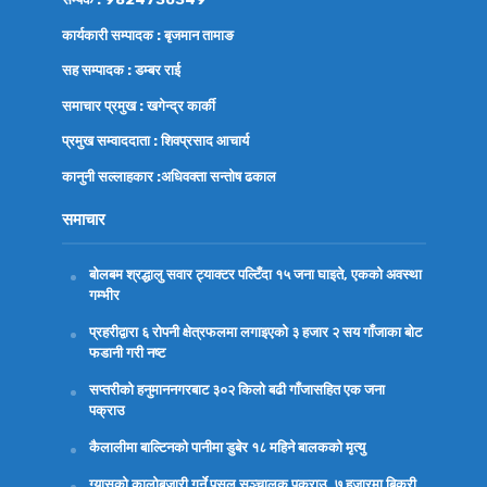
कार्यकारी सम्पादक : बृजमान तामाङ
सह सम्पादक : डम्बर राई
समाचार प्रमुख : खगेन्द्र कार्की
प्रमुख सम्वाददाता : शिवप्रसाद आचार्य
कानुनी सल्लाहकार :अधिवक्ता
सन्तोष ढकाल
समाचार
बोलबम श्रद्धालु सवार ट्याक्टर पल्टिँदा १५ जना घाइते, एकको अवस्था
गम्भीर
प्रहरीद्वारा ६ रोपनी क्षेत्रफलमा लगाइएको ३ हजार २ सय गाँजाका बोट
फडानी गरी नष्ट
सप्तरीको हनुमाननगरबाट ३०२ किलो बढी गाँजासहित एक जना
पक्राउ
कैलालीमा बाल्टिनको पानीमा डुबेर १८ महिने बालकको मृत्यु
ग्यासको कालोबजारी गर्ने पसल सञ्चालक पक्राउ, ७ हजारमा बिक्री