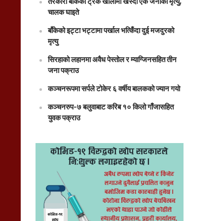
तरकारी बोकेको ट्रक खोलामा खस्दा एक जनाको मृत्यु,
चालक घाइते
बाँकेको इट्टा भट्टामा पर्खाल भत्किँदा दुई मजदुरको
मृत्यु
सिरहाको लहानमा अवैध पेस्तोल र म्याग्जिनसहित तीन
जना पक्राउ
कञ्चनरूपमा सर्पले टोकेर ६ वर्षीय बालकको ज्यान गयो
कञ्चनरुप-७ बलुवाबाट करिब १० किलो गाँजासहित
युवक पक्राउ