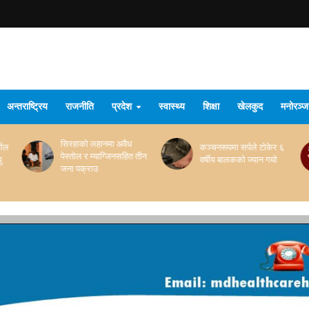
अन्तराष्ट्रिय
राजनीति
प्रदेश
स्वास्थ्य
शिक्षा
खेलकुद
मनोरञ्
कञ्चनरुप-७ बलुवाबाट करिब
कञ्चनरूपमा सर्पले टोकेर ६
तीन
१० किलो गाँजासहित युवक
वर्षीय बालकको ज्यान गयो
पक्राउ