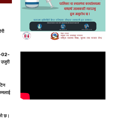
ोरी
-02-
 उजुरी
टिन
किमलाई
एको छ।