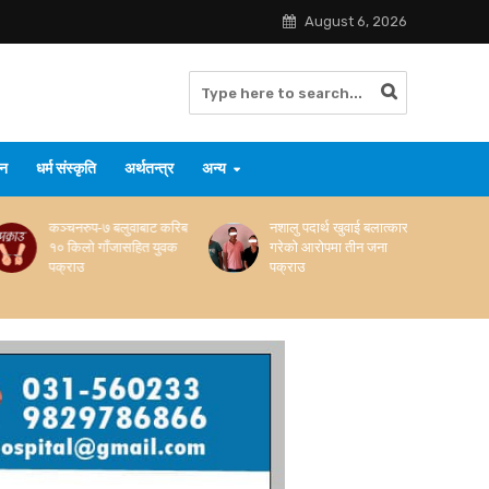
August 6, 2026
जन
धर्म संस्कृति
अर्थतन्त्र
अन्य
नशालु पदार्थ खुवाई बलात्कार
सप्तरीमा मोटरसाइकल
गरेको आरोपमा तीन जना
दुर्घटना हुँदा दुई जनाको मृत्यु
पक्राउ