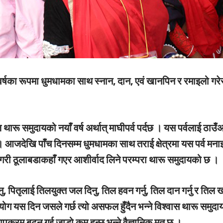
वर्षका रूपमा धुमधामका साथ स्नान, दान, एवं खानपिन र रमाइलो गरे
आज थारू समुदायको नयाँ वर्ष अर्थात् माघीपर्व पर्दछ । यस पर्वलाई ठाउँ
। आजदेखि पाँच दिनसम्म धुमधामका साथ तराई क्षेत्रमा यस पर्व मना
गरी ठूलाबडाकहाँ गएर आशीर्वाद लिने परम्परा थारू समुदायको छ ।
नु, पितृलाई तिलयुक्त जल दिनु, तिल हवन गर्नु, तिल दान गर्नु र तिल ख
योग यस दिन जसले गर्छ त्यो असफल हुँदैन भन्ने विश्वास थारू समुदा
क्रम बढ्न गई जाडो कम हुन्छ भन्ने वैज्ञानिक मत छ ।