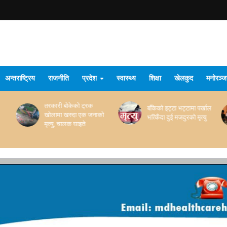
अन्तराष्ट्रिय
राजनीति
प्रदेश
स्वास्थ्य
शिक्षा
खेलकुद
मनोरञ्
तरकारी बोकेको ट्रक
बाँकेको इट्टा भट्टामा पर्खाल
खोलामा खस्दा एक जनाको
भत्किँदा दुई मजदुरको मृत्यु
मृत्यु, चालक घाइते