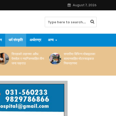
August 7, 2026
जन
धर्म संस्कृति
अर्थतन्त्र
अन्य
सिरहाको लहानमा अवैध
सप्तरीमा विभिन्न मोबाइलका
पेस्तोल र म्याग्जिनसहित तीन
सामानसहित मोटरसाइकल
जना पक्राउ
नियन्त्रणमा