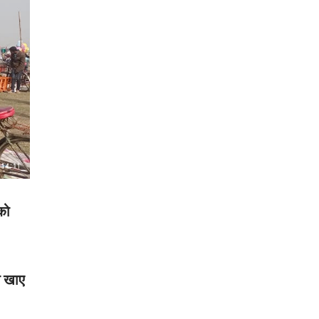
को
ा खाए