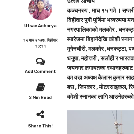
उत्सव आचार्य
कञ्चनरुप , माघ १५ गते ।
सप्तर
विहीवार पुषी पुर्णिमा भव्यरुपम
Utsav Acharya
नगरपालिकाको मलकोर , धनकट्ट
ब्यारेजमा बिहानैदेखि कोशी स्नान
१५ माघ २०७७, बिहीबार
१३:११
मृगेनचौरी, मलकोर ,धनकट्टा, पथर
धनुषा, महोत्तरी , सर्लाही र भा
जयनगर लगायतका स्थानहरुबाट को
Add Comment
का वडा अध्यक्ष कैलास कुमार साह
बस , जिपकार , मोटरसाइकल, रिक
कोशी स्नानका लागि आउनेहरुको 
2 Min Read
Share This!