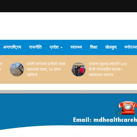
अन्तराष्ट्रिय
राजनीति
प्रदेश
स्वास्थ्य
शिक्षा
खेलकुद
मनोरञ्
का
कोशी ब्यारेजमा पानीको सतह
ट्रकमा लुकाइ ल्याएको ६४७
ल
खतराको तहमा, ३४ ढोका
केजी गाँजासहित चालक–
खोलियो
सहचालक पक्राउ