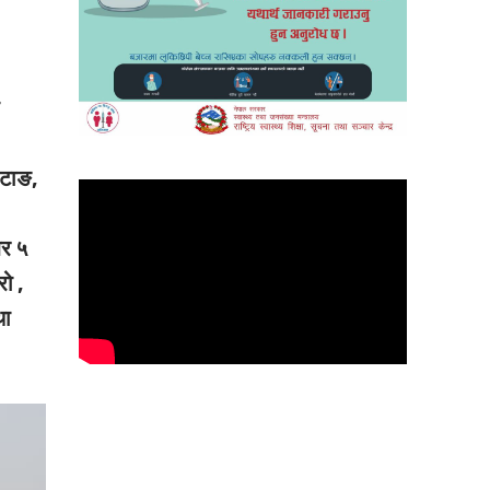
ी
ोटाङ,
बर ५
ो ,
था