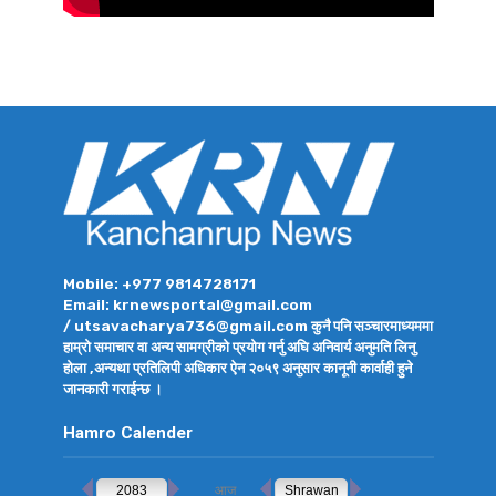
Mobile: +977 9814728171
Email: krnewsportal@gmail.com
/ utsavacharya736@gmail.com कुनै पनि सञ्चारमाध्यममा
हाम्रो समाचार वा अन्य सामग्रीको प्रयोग गर्नु अघि अनिवार्य अनुमति लिनु
होला ,अन्यथा प्रतिलिपी अधिकार ऐन २०५९ अनुसार कानूनी कार्वाही हुने
जानकारी गराईन्छ ।
Hamro Calender