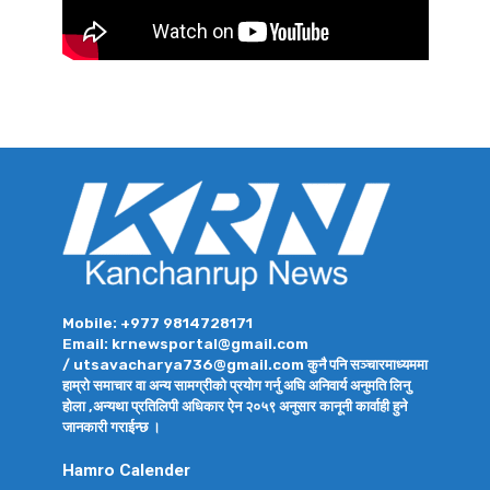
Mobile: +977 9814728171
Email: krnewsportal@gmail.com
/ utsavacharya736@gmail.com कुनै पनि सञ्चारमाध्यममा
हाम्रो समाचार वा अन्य सामग्रीको प्रयोग गर्नु अघि अनिवार्य अनुमति लिनु
होला ,अन्यथा प्रतिलिपी अधिकार ऐन २०५९ अनुसार कानूनी कार्वाही हुने
जानकारी गराईन्छ ।
Hamro Calender