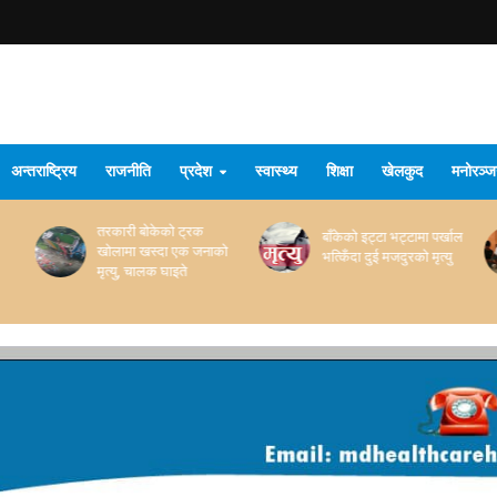
अन्तराष्ट्रिय
राजनीति
प्रदेश
स्वास्थ्य
शिक्षा
खेलकुद
मनोरञ्
तरकारी बोकेको ट्रक
बाँकेको इट्टा भट्टामा पर्खाल
खोलामा खस्दा एक जनाको
भत्किँदा दुई मजदुरको मृत्यु
मृत्यु, चालक घाइते