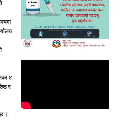
ते
समयमा
र्यालय
ी
लिका ४
ेष्ठ र
 छ ।