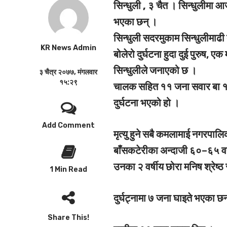
सिन्धुली , ३ चैत ।
सिन्धुलीमा आज
भएका छन् ।
सिन्धुली सदरमुकाम सिन्धुलीमा
KR News Admin
बोलेरो दुर्घटना हुदा दुई पुरुष, 
सिन्धुलीले जनाएको छ ।
३ चैत्र २०७७, मंगलवार
१५:२९
चालक सहित ११ जना सवार बा १
दुर्घटना भएको हो ।
Add Comment
मृत्यु हुने सबै कमलामाई नगरपालि
बाँसकटेरीका अन्दाजी ६०–६५ वर्षका
उनका २ वर्षीय छोरा मनिष श्रेष्ठ
1 Min Read
दुर्घट्नामा ७ जना घाइते भएका छ
Share This!