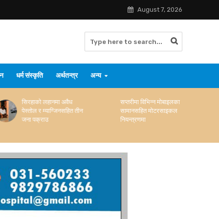
August 7, 2026
जन
धर्म संस्कृति
अर्थतन्त्र
अन्य
सिरहाको लहानमा अवैध
सप्तरीमा विभिन्न मोबाइलका
पेस्तोल र म्याग्जिनसहित तीन
सामानसहित मोटरसाइकल
जना पक्राउ
नियन्त्रणमा