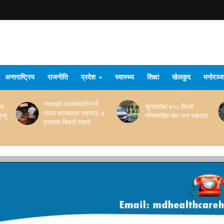
अन्तराष्ट्रिय
राजनीति
प्रदेश
स्वास्थ्य
शिक्षा
खेलकुद
मनोरञ्
सुनसरीमा ४१८ किलो
सप्तरीमा सशस्त्र प्रहरीद्वारा
 ७
गाँजासहित चार जना पक्राउ
१९० किलो गाँजा बरामद