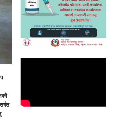
ुप
सिकौ
तर्गत
ु