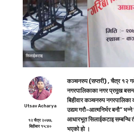
सिलाईकटाइ
कञ्चनरुप (सप्तरी) , चैत्र १२ ग
नगरपालिकाका नगर प्रमुख बसन्त
बिहीवार कञ्चनरुप नगरपालिका कं
Utsav Acharya
उद्यम गरौ–आत्मनिर्भर बनौ” भन्न
आधारभूत सिलाईकटाइ सम्बन्धि ती
१२ चैत्र २०७७,
बिहीबार १५:४०
भएको हो ।