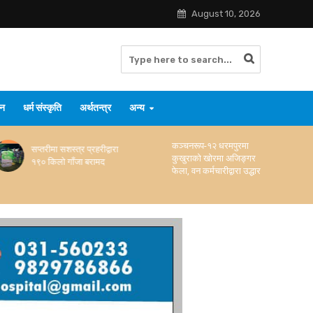
August 10, 2026
जन
धर्म संस्कृति
अर्थतन्त्र
अन्य
कञ्चनरूप-१२ धरमपुरमा
बोलबम श्रद्धालु सवार
कुखुराको खोरमा अजिङ्गर
ट्याक्टर पल्टिँदा १५ जना
फेला, वन कर्मचारीद्वारा उद्धार
घाइते, एकको अवस्था गम्भीर