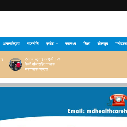
अन्तराष्ट्रिय
राजनीति
प्रदेश
स्वास्थ्य
शिक्षा
खेलकुद
मनोरञ्
सतह
ट्रकमा लुकाइ ल्याएको ६४७
केजी गाँजासहित चालक–
सहचालक पक्राउ