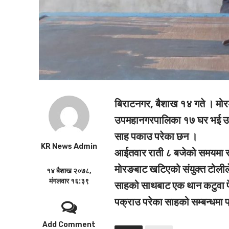
बिराटनगर, बैशाख १४ गते ।
मोर
उपमहानगरपालिका १७ घर भई उक्
साह पकाउ परेका छन ।
KR News Admin
आईतवार राती ८ बजेको समयमा राज
मोरङबाट खटिएको संयुक्त टोलीले
१४ बैशाख २०७८,
मंगलवार १६:३९
साहको साथबाट एक थान कटुवा पेस
पक्राउ परेका साहको सम्बन्धमा 
Add Comment