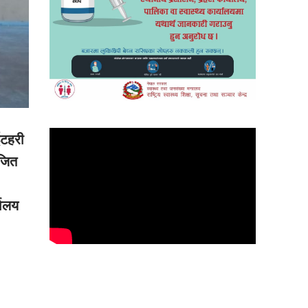
ईटहरी
ुजित
यालय