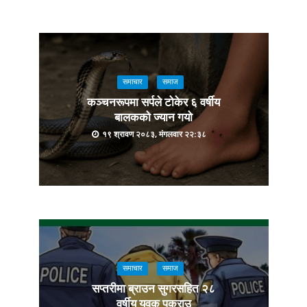
समाचार
समाज
कञ्चनरूपमा सर्पले टोकेर ६ वर्षीय
बालकको ज्यान गयो
१९ श्रावण २०८३, मंगलवार २२:३८
समाचार
समाज
सप्तरीमा ब्राउन सुगरसहित २८
वर्षीय युवक पक्राउ