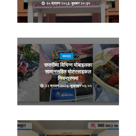
२० श्रावण २०८३, बुधबार २०:२५
समाचार
सप्तरीमा विभिन्न मोबाइलका
सामानसहित मोटरसाइकल
नियन्त्रणमा
२२ श्रावण २०८३, शुक्रबार ०६:५५