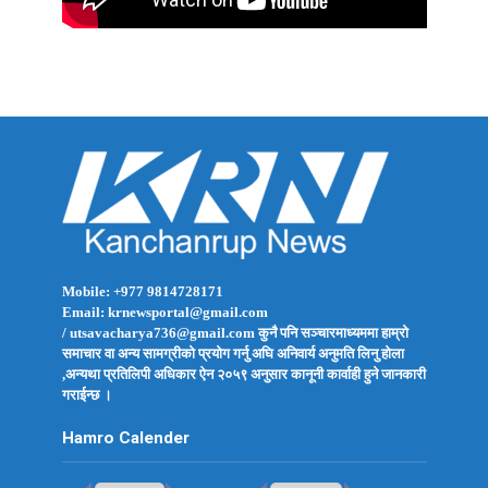
Mobile: +977 9814728171
Email: krnewsportal@gmail.com
/ utsavacharya736@gmail.com कुनै पनि सञ्चारमाध्यममा हाम्रो
समाचार वा अन्य सामग्रीको प्रयोग गर्नु अघि अनिवार्य अनुमति लिनु होला
,अन्यथा प्रतिलिपी अधिकार ऐन २०५९ अनुसार कानूनी कार्वाही हुने जानकारी
गराईन्छ ।
Hamro Calender