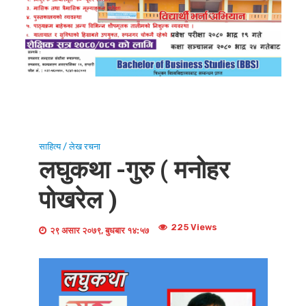
साहित्य / लेख रचना
लघुकथा -गुरु ( मनोहर
पोखरेल )
225 Views
२९ असार २०७९, बुधबार १४:५७