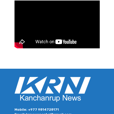
Mobile: +977 9814728171