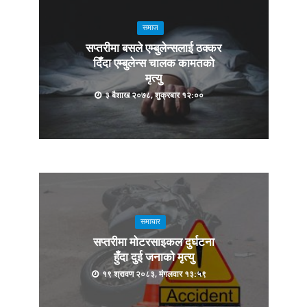
समाज
सप्तरीमा बसले एम्बुलेन्सलाई ठक्कर
दिँदा एम्बुलेन्स चालक कामतको
मृत्यु
३ बैशाख २०७८, शुक्रबार १२:००
समाचार
सप्तरीमा मोटरसाइकल दुर्घटना
हुँदा दुई जनाको मृत्यु
१९ श्रावण २०८३, मंगलवार १३:५९