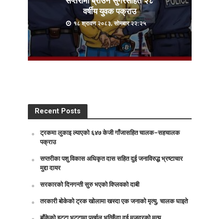
सप्तरीमा ब्राउन सुगरसहित २८
वर्षीय युवक पक्राउ
१८ श्रावण २०८३, सोमबार २२:२५
Recent Posts
ट्रकमा लुकाइ ल्याएको ६४७ केजी गाँजासहित चालक–सहचालक
पक्राउ
सप्तरीका पशु विकास अधिकृत दास सहित दुई जनाविरुद्ध भ्रष्टाचार
मुद्दा दायर
सरकारको दिनगन्ती सुरु भएको विप्लवको दाबी
तरकारी बोकेको ट्रक खोलामा खस्दा एक जनाको मृत्यु, चालक घाइते
बाँकेको इट्टा भट्टामा पर्खाल भत्किँदा दुई मजदुरको मृत्यु