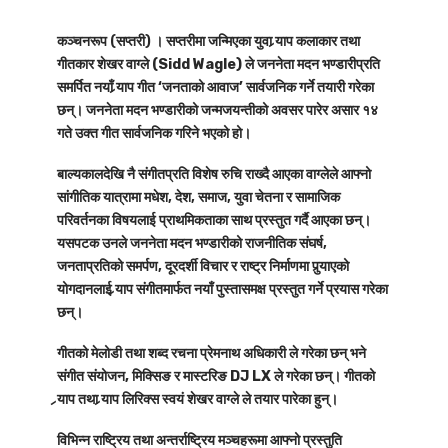
कञ्चनरूप
(सप्तरी)
।
सप्तरीमा जन्मिएका युवा र्‍याप कलाकार तथा
गीतकार
शेखर वाग्ले (Sidd Wagle)
ले जननेता मदन भण्डारीप्रति
समर्पित नयाँ र्‍याप गीत
‘जनताको आवाज’
सार्वजनिक गर्ने तयारी गरेका
छन्। जननेता मदन भण्डारीको जन्मजयन्तीको अवसर पारेर असार १४
गते उक्त गीत सार्वजनिक गरिने भएको हो।
बाल्यकालदेखि नै संगीतप्रति विशेष रुचि राख्दै आएका वाग्लेले आफ्नो
सांगीतिक यात्रामा मधेश, देश, समाज, युवा चेतना र सामाजिक
परिवर्तनका विषयलाई प्राथमिकताका साथ प्रस्तुत गर्दै आएका छन्।
यसपटक उनले जननेता मदन भण्डारीको राजनीतिक संघर्ष,
जनताप्रतिको समर्पण, दूरदर्शी विचार र राष्ट्र निर्माणमा पुर्‍याएको
योगदानलाई र्‍याप संगीतमार्फत नयाँ पुस्तासमक्ष प्रस्तुत गर्ने प्रयास गरेका
छन्।
गीतको
मेलोडी तथा शब्द रचना प्रेमनाथ अधिकारी
ले गरेका छन् भने
संगीत संयोजन, मिक्सिङ र मास्टरिङ DJ LX
ले गरेका छन्। गीतको
र्‍याप तथा र्‍याप लिरिक्स स्वयं शेखर वाग्ले
ले तयार पारेका हुन्।
विभिन्न राष्ट्रिय तथा अन्तर्राष्ट्रिय मञ्चहरूमा आफ्नो प्रस्तुति