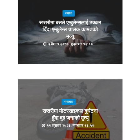
समाज
सप्तरीमा बसले एम्बुलेन्सलाई ठक्कर
दिँदा एम्बुलेन्स चालक कामतको
मृत्यु
३ बैशाख २०७८, शुक्रबार १२:००
समाचार
सप्तरीमा मोटरसाइकल दुर्घटना
हुँदा दुई जनाको मृत्यु
१९ श्रावण २०८३, मंगलवार १३:५९