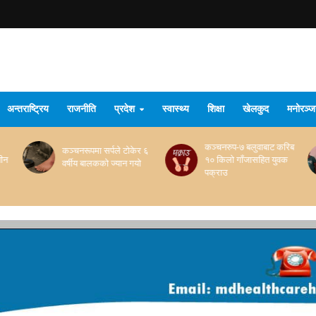
अन्तराष्ट्रिय
राजनीति
प्रदेश
स्वास्थ्य
शिक्षा
खेलकुद
मनोरञ्
कञ्चनरुप-७ बलुवाबाट करिब
नशालु पदार्थ खुवाई बलात्कार
 ६
१० किलो गाँजासहित युवक
गरेको आरोपमा तीन जना
पक्राउ
पक्राउ