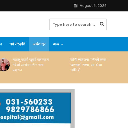
August 6, 2026
जन
धर्म संस्कृति
अर्थतन्त्र
अन्य
कोशी ब्यारेजमा पानीको सतह
ट्रकमा लुकाइ ल्याएको ६४७
खतराको तहमा, ३४ ढोका
केजी गाँजासहित चालक–
खोलियो
सहचालक पक्राउ