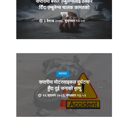
सप्तरीमा बसले एम्बुलेन्सलाई ठक्कर
दिँदा एम्बुलेन्स चालक कामतको
मृत्यु
३ बैशाख २०७८, शुक्रबार १२:००
समाचार
सप्तरीमा मोटरसाइकल दुर्घटना
हुँदा दुई जनाको मृत्यु
१९ श्रावण २०८३, मंगलवार १३:५९