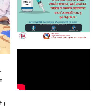
ा
ा
हो ।