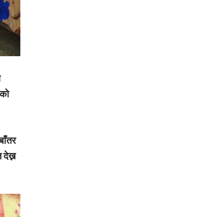
य
ाको
बाँतर
देख्न