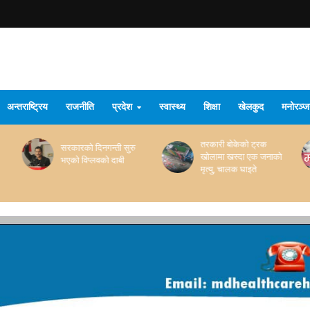
अन्तराष्ट्रिय
राजनीति
प्रदेश
स्वास्थ्य
शिक्षा
खेलकुद
मनोरञ्
तरकारी बोकेको ट्रक
बाँकेको इट्टा भट्टामा पर्खाल
खोलामा खस्दा एक जनाको
भत्किँदा दुई मजदुरको मृत्यु
मृत्यु, चालक घाइते