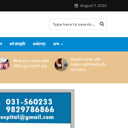
August 7, 2026
जन
धर्म संस्कृति
अर्थतन्त्र
अन्य
सिरहाको लहानमा अवैध
सप्तरीमा विभिन्न मोबाइलका
पेस्तोल र म्याग्जिनसहित तीन
सामानसहित मोटरसाइकल
जना पक्राउ
नियन्त्रणमा