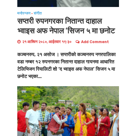
मनोरन्जन
संगीत
•
सप्तरी रुपनगरका नितान्त दाहाल
भ्वाइस अफ नेपाल ‘सिजन ५ मा छनोट
२१ आश्विन २०८०, आईतवार १९:३०
Add Comment
कञ्चनरुप, २१ असोज । सप्तरीको कञ्चनरुप नगरपालिका
वडा नम्बर १२ रुपनगरका नितान्त दाहाल गायनमा आधारित
टेलिभिजन रियालिटी शो ‘द भ्वाइस अफ नेपाल’ सिजन ५ मा
छनोट भएका...