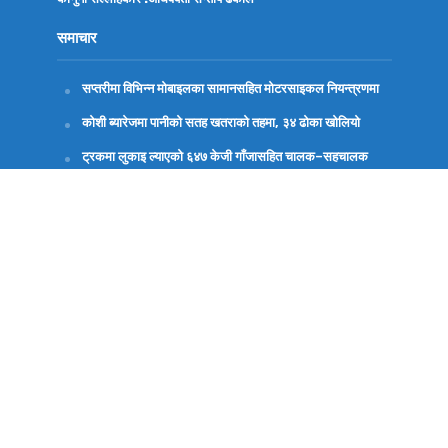
समाचार
सप्तरीमा विभिन्न मोबाइलका सामानसहित मोटरसाइकल नियन्त्रणमा
कोशी ब्यारेजमा पानीको सतह खतराको तहमा, ३४ ढोका खोलियो
ट्रकमा लुकाइ ल्याएको ६४७ केजी गाँजासहित चालक–सहचालक
पक्राउ
सप्तरीका पशु विकास अधिकृत दास सहित दुई जनाविरुद्ध भ्रष्टाचार
मुद्दा दायर
सरकारको दिनगन्ती सुरु भएको विप्लवको दाबी
Copyright © 2026. Kanchanrupnews.com. All Rights
Reserved.
August 7, 2026