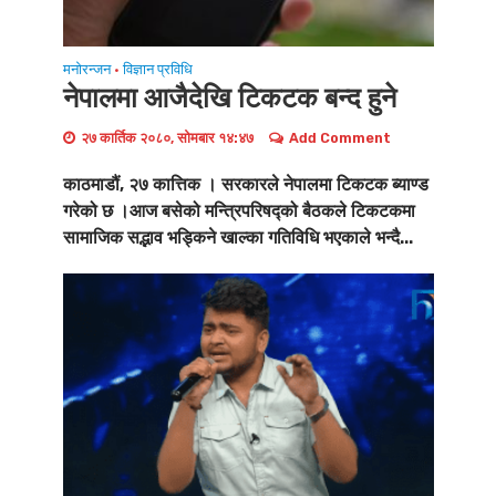
मनोरन्जन
विज्ञान प्रविधि
•
नेपालमा आजैदेखि टिकटक बन्द हुने
२७ कार्तिक २०८०, सोमबार १४:४७
Add Comment
काठमाडौं, २७ कात्तिक । सरकारले नेपालमा टिकटक ब्याण्ड
गरेको छ ।आज बसेको मन्त्रिपरिषद्को बैठकले टिकटकमा
सामाजिक सद्भाव भड्किने खाल्का गतिविधि भएकाले भन्दै...