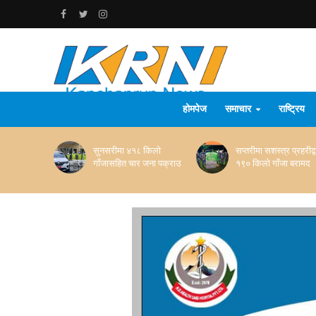
होमपेज
समाचार
राष्ट्रिय
सुनसरीमा ४१८ किलो
सप्तरीमा सशस्त्र प्रहरीद्व
गाँजासहित चार जना पक्राउ
१९० किलो गाँजा बरामद