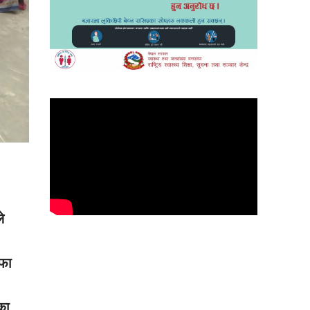
े
्फा
का