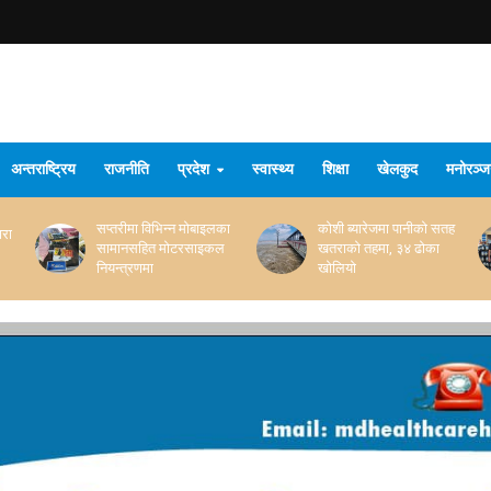
अन्तराष्ट्रिय
राजनीति
प्रदेश
स्वास्थ्य
शिक्षा
खेलकुद
मनोरञ्
सप्तरीमा विभिन्न मोबाइलका
कोशी ब्यारेजमा पानीको सतह
ारा
सामानसहित मोटरसाइकल
खतराको तहमा, ३४ ढोका
नियन्त्रणमा
खोलियो