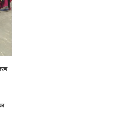
ितरण
का