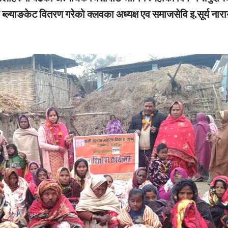
 ब्ल्याङकेट वितरण गरेको क्लवका अध्यक्ष एव समाजसेवि इ.सूर्य नार