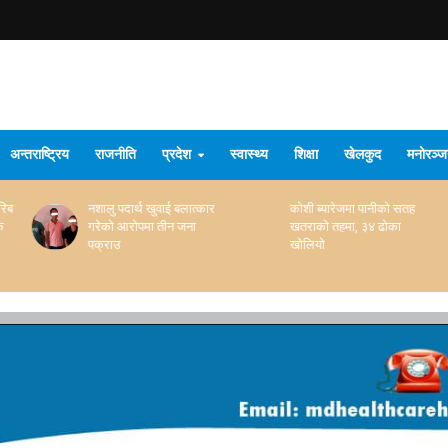
अन्तराष्ट्रिय
राजनीति
प्रदेश
स्वास्थ्य
शिक्षा
खेलकुद
मनोरञ्
कार
कोशी ब्यारेजमा पानीको सतह
ट्रकमा लुकाइ ल्याएको ६४७
खतराको तहमा, ३४ ढोका
केजी गाँजासहित चालक–
खोलियो
सहचालक पक्राउ