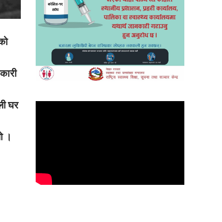
षको
नकारी
ौली घर
यो ।
।