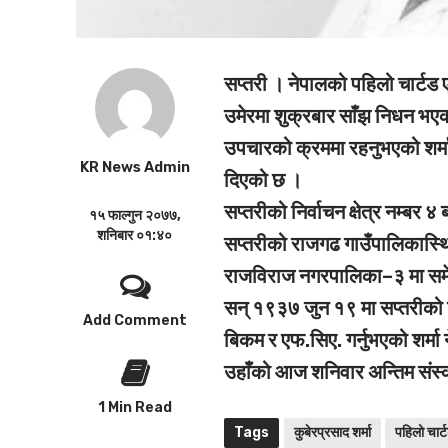
सप्तरी ।
नेपालको पहिलो चार्टड एक
उमेरमा शुक्रबार साँझ निधन भए
उपचारको क्रममा रहनुभएको शर्म
KR News Admin
दिएको छ ।
सप्तरीको निर्वाचन क्षेत्र नम्बर
१५ फाल्गुन २०७७,
शनिबार ०१:४०
सप्तरीको राजगढ गाउँपालिकास्थि
राजविराज नगरपालिका–३ मा समेत
सन् १९३७ जुन १९ मा सप्तरीको नर
Add Comment
बिकम र एफ.सिए. गर्नुभएको शर्मा 
उहाँको आज शनिवार अन्तिम संस
1 Min Read
Tags
कुबेरप्रसाद शर्मा
पहिलो चार्