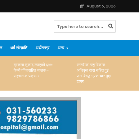
August 6, 2026
जन
धर्म संस्कृति
अर्थतन्त्र
अन्य
सप्तरीका पशु विकास
सरकारको दिनगन्ती सुरु
अधिकृत दास सहित दुई
भएको विप्लवको दाबी
जनाविरुद्ध भ्रष्टाचार मुद्दा
दायर