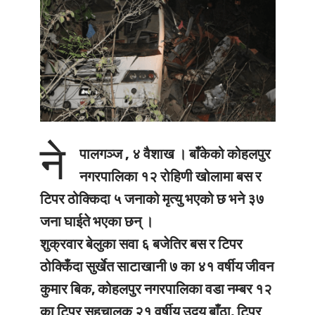
ने
पालगञ्ज , ४ वैशाख ।
बाँकेको कोहलपुर
नगरपालिका १२ रोहिणी खोलामा बस र
टिपर ठोक्किदा ५ जनाको मृत्यु भएको छ भने ३७
जना घाईते भएका छन् ।
शुक्रवार बेलुका सवा ६ बजेतिर बस र टिपर
ठोक्किँदा सुर्खेत साटाखानी ७ का ४१ वर्षीय जीवन
कुमार बिक, कोहलपुर नगरपालिका वडा नम्बर १२
का टिपर सहचालक २१ वर्षीय उदय बाँठा, टिपर