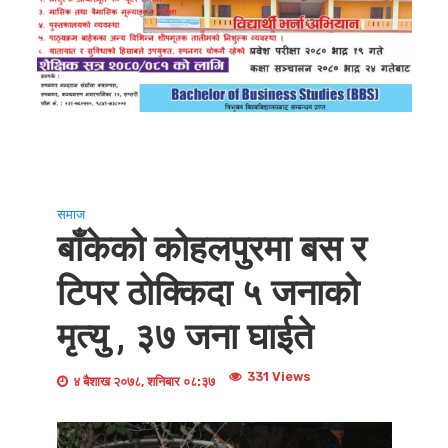
समाज
बाँकेको कोहलपुरमा बस र
टिपर ठोक्किदा ५ जनाको
मृत्यु , ३७ जना घाईते
331 Views
४ बैशाख २०७८, शनिबार ०८:३७