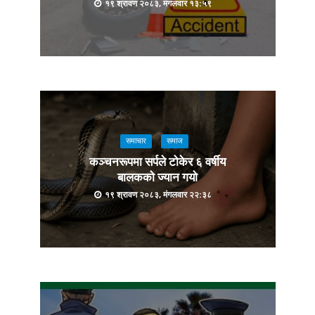
१९ श्रावण २०८३, मंगलवार १३:५९
समाचार
समाज
कञ्चनरूपमा सर्पले टोकेर ६ वर्षीय
बालकको ज्यान गयो
१९ श्रावण २०८३, मंगलवार २२:३८