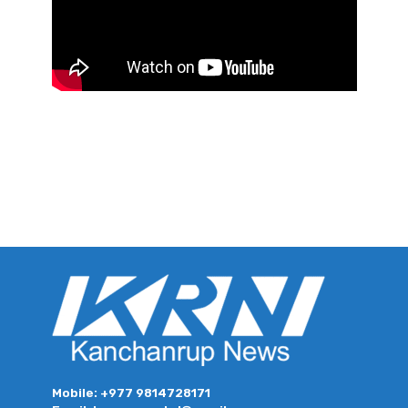
Mobile: +977 9814728171