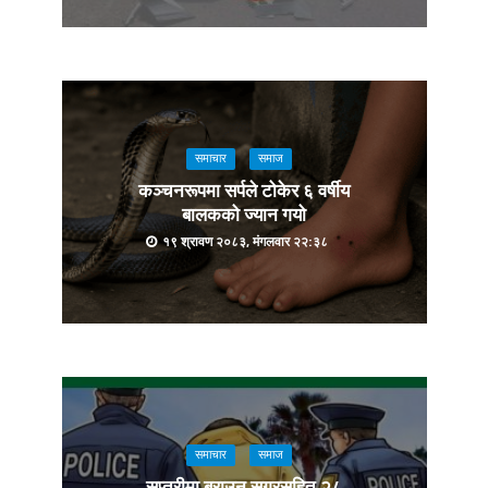
समाचार
समाज
कञ्चनरूपमा सर्पले टोकेर ६ वर्षीय
बालकको ज्यान गयो
१९ श्रावण २०८३, मंगलवार २२:३८
समाचार
समाज
सप्तरीमा ब्राउन सुगरसहित २८