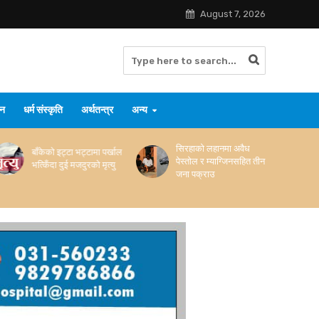
August 7, 2026
जन
धर्म संस्कृति
अर्थतन्त्र
अन्य
सिरहाको लहानमा अवैध
सप्तरीमा विभिन्न मोबाइलका
पेस्तोल र म्याग्जिनसहित तीन
सामानसहित मोटरसाइकल
जना पक्राउ
नियन्त्रणमा