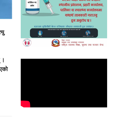
यु
् ।
भएको