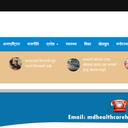
अन्तराष्ट्रिय
राजनीति
प्रदेश
स्वास्थ्य
शिक्षा
खेलकुद
मनोरञ्
तरकारी बोकेको ट्रक
बाँकेको इट्टा भट्टामा पर्खाल
खोलामा खस्दा एक जनाको
भत्किँदा दुई मजदुरको मृत्यु
मृत्यु, चालक घाइते