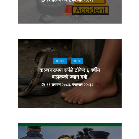
१९ श्रावण २०८३, मंगलवार १३:५९
समाचार
समाज
कञ्चनरूपमा सर्पले टोकेर ६ वर्षीय
बालकको ज्यान गयो
१९ श्रावण २०८३, मंगलवार २२:३८